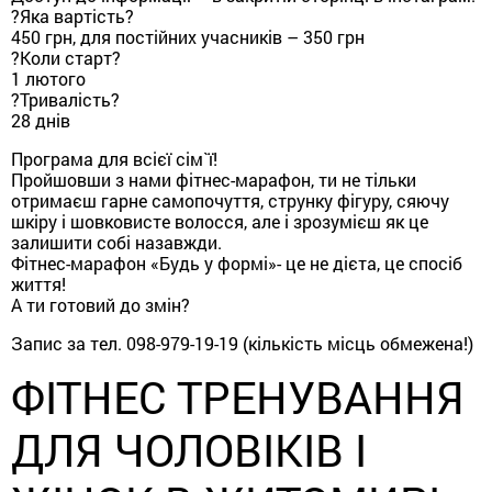
?
Яка вартість?
450 грн, для постійних учасників – 350 грн
?
Коли старт?
1 лютого
?
Тривалість?
28 днів
Програма для всієї сім`ї!
Пройшовши з нами фітнес-марафон, ти не тільки
отримаєш гарне самопочуття, струнку фігуру, сяючу
шкіру і шовковисте волосся, але і зрозумієш як це
залишити собі назавжди.
Фітнес-марафон «Будь у формі»- це не дієта, це спосіб
життя!
А ти готовий до змін?
Запис за тел. 098-979-19-19 (кількість місць обмежена!)
ФІТНЕС ТРЕНУВАННЯ
ДЛЯ ЧОЛОВІКІВ І