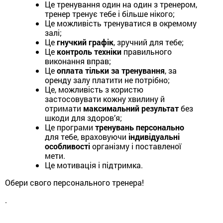
Це тренування один на один з тренером,
тренер тренує тебе і більше нікого;
Це можливість тренуватися в окремому
залі;
Це
гнучкий графік
, зручний для тебе;
Це
контроль техніки
правильного
виконання вправ;
Це
оплата тільки за тренування
, за
оренду залу платити не потрібно;
Це, можливість з користю
застосовувати кожну хвилину й
отримати
максимальний результат
без
шкоди для здоров’я;
Це програми
тренувань персонально
для тебе, враховуючи
індивідуальні
особливості
організму і поставленої
мети.
Це мотивація і підтримка.
Обери свого персонального тренера!
.