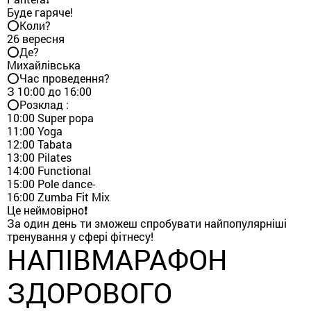
Буде гаряче!
⭕️Коли?
26 вересня
⭕️Де?
Михайлівська
⭕️Час проведення?
З 10:00 до 16:00
⭕️Розклад :
10:00 Super popa
11:00 Yoga
12:00 Tabata
13:00 Pilates
14:00 Functional
15:00 Pole dance-
16:00 Zumba Fit Mix
Це неймовірно❗️
За один день ти зможеш спробувати найпопулярніші
тренування у сфері фітнесу!
НАПІВМАРАФОН
ЗДОРОВОГО