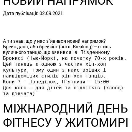
НОВИЙ НАПРЯМОК
Дата публікації:
02.09.2021
А ти знав, що у нас з`явився новий напрямок?
Брейк-данс, або брейкінг (англ. Breaking) – стиль
вуличного танцю, що з
явився в Південному
Бронксі (Нью-Йорк), на початку 70-х років.
Цей танець є одною з частин хіп-хоп
культури, тому один з найстаріших і
найвідоміших стилів хіп-хоп танців.
Коли ? - Понеділок, П`ятниця - 15:00
Для кого - для дітей та підлітків (хлопці
та дівчата)
МІЖНАРОДНИЙ ДЕНЬ
ФІТНЕСУ У ЖИТОМИРІ