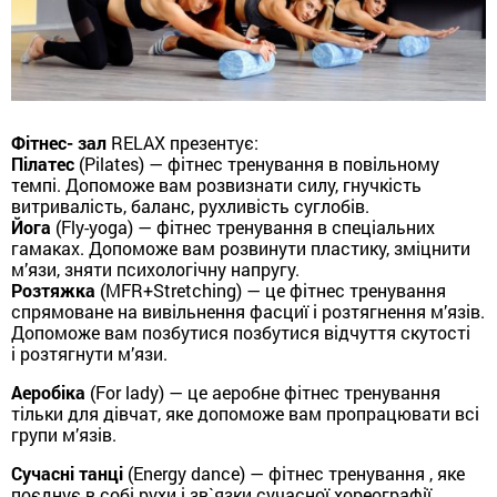
Фітнес- зал
RELAX презентує:
Пілатес
(Pilates) — фітнес тренування в повільному
темпі. Допоможе вам розвизнати силу, гнучкість
витривалість, баланс, рухливість суглобів.
Йога
(Fly-yoga) — фітнес тренування в спеціальних
гамаках. Допоможе вам розвинути пластику, зміцнити
м’язи, зняти психологічну напругу.
Розтяжка
(MFR+Stretching) — це фітнес тренування
спрямоване на вивільнення фасциї і розтягнення м’язів.
Допоможе вам позбутися позбутися відчуття скутості
і розтягнути м’язи.
Aеробіка
(For lady) — це аеробне фітнес тренування
тільки для дівчат, яке допоможе вам пропрацювати всі
групи м’язів.
Сучасні танці
(Energy dance) — фітнес тренування , яке
поєднує в собі рухи і зв`язки сучасної хореографії.