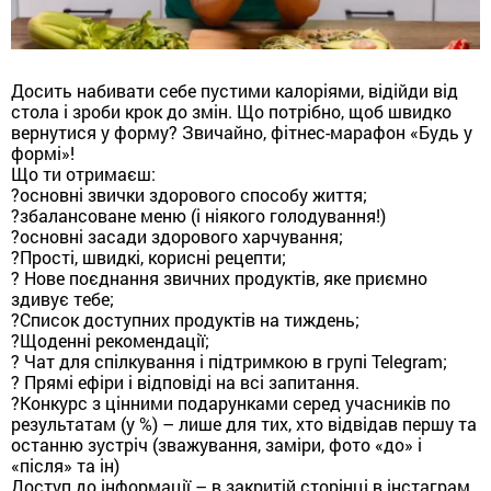
Досить набивати себе пустими калоріями, відійди від
стола і зроби крок до змін. Що потрібно, щоб швидко
вернутися у форму? Звичайно, фітнес-марафон «Будь у
формі»!
Що ти отримаєш:
?
основні звички здорового способу життя;
?
збалансоване меню (і ніякого голодування!)
?
основні засади здорового харчування;
?
Прості, швидкі, корисні рецепти;
?
Нове поєднання звичних продуктів, яке приємно
здивує тебе;
?
Список доступних продуктів на тиждень;
?
Щоденні рекомендації;
?
Чат для спілкування і підтримкою в групі Telegram;
?
Прямі ефіри і відповіді на всі запитання.
?
Конкурс з цінними подарунками серед учасників по
результатам (у %) – лише для тих, хто відвідав першу та
останню зустріч (зважування, заміри, фото «до» і
«після» та ін)
Доступ до інформації – в закритій сторінці в інстаграм.