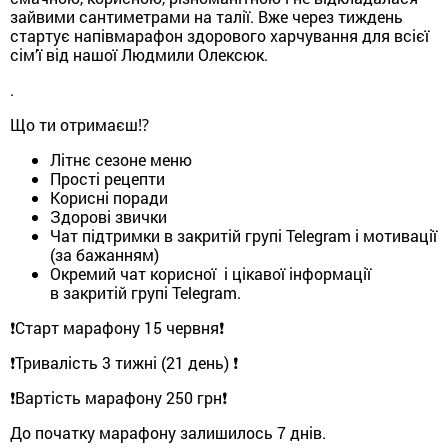
зайвими сантиметрами на талії. Вже через тиждень
стартує напівмарафон здорового харчування для всієї
сім’ї від нашої Людмили Олексюк.
.
Що ти отримаєш⁉️
Літнє сезоне меню
Прості рецепти
Корисні поради
Здорові звички
Чат підтримки в закритій групі Telegram і мотивації
(за бажанням)
Окремий чат корисної і цікавої інформації
в закритій групі Telegram.
❗️Старт марафону 15 червня❗️
❗️Тривалість 3 тижні (21 день) ❗️
❗️Вартість марафону 250 грн❗️
До початку марафону залишилось 7 днів.