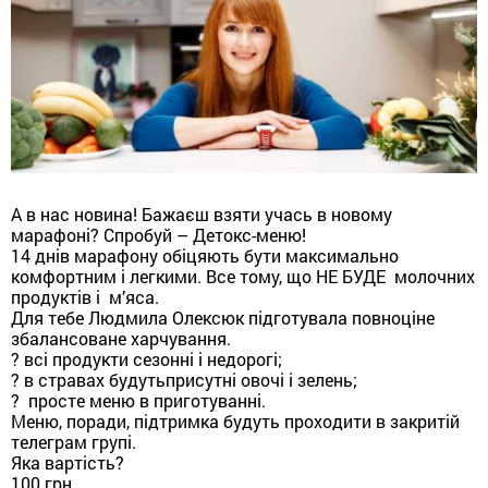
А в нас новина! Бажаєш взяти учась в новому
марафоні? Спробуй – Детокс-меню!
14 днів марафону обіцяють бути максимально
комфортним і легкими. Все тому, що НЕ БУДЕ молочних
продуктів і м’яса.
Для тебе Людмила Олексюк підготувала повноціне
збалансоване харчування.
? всі продукти сезонні і недорогі;
? в стравах будутьприсутні овочі і зелень;
? просте меню в приготуванні.
Меню, поради, підтримка будуть проходити в закритій
телеграм групі.
Яка вартість?
100 грн