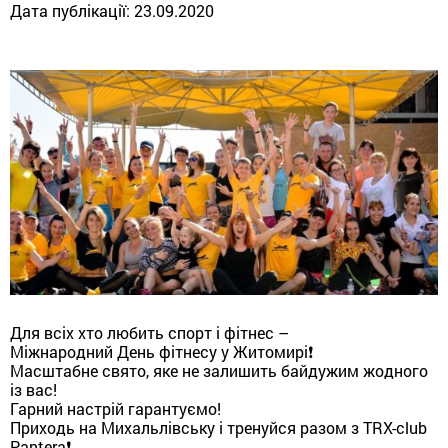
Дата публікації:
23.09.2020
Для всіх хто любить спорт і фітнес –
Міжнародний День фітнесу у Житомирі❗️
Масштабне свято, яке не залишить байдужим жодного
із вас!
Гарний настрій гарантуємо!
Приходь на Михальлівську і тренуйся разом з TRX-club
Pantera❗️