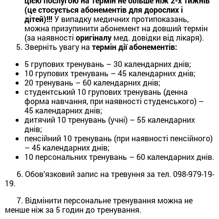
цією послугою на термін не більше ніж 2-х тижнів
(це стосується абонементів для дорослих і
дітей)!!!
У випадку медичних протипоказань,
можна призупинити абонемент на довший термін
(за наявності
оригіналу
мед. довідки від лікаря).
Зверніть увагу на
термін дії абонементів:
5 групових тренувань – 30 календарних днів;
10 групових тренувань – 45 календарних днів;
20 тренувань – 60 календарних днів;
студентський 10 групових тренувань (денна
форма навчання, при наявності студенського) –
45 календарних днів;
дитячий 10 тренувань (учні) – 55 календарних
днів;
пенсійний 10 тренувань (при наявності пенсійного)
– 45 календарних днів;
10 персональних тренувань – 60 календарних днів.
6. Обов’язковий запис на тревуння за тел. 098-979-19-
19.
7. Відмінити персональне тренування можна не
менше ніж за 5 годин до тренування.