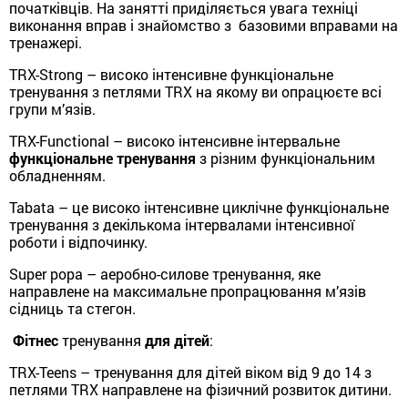
початківців. На занятті приділяється увага техніці
виконання вправ і знайомство з базовими вправами на
тренажері.
TRX-Strong – високо інтенсивне функціональне
тренування з петлями TRX на якому ви опрацюєте всі
групи м’язів.
TRX-Functional – високо інтенсивне інтервальне
функціональне тренування
з різним функціональним
обладненням.
Tabata – це високо інтенсивне циклічне функціональне
тренування з декількома інтервалами інтенсивної
роботи і відпочинку.
Super popa – аеробно-силове тренування, яке
направлене на максимальне пропрацювання м’язів
сідниць та стегон.
Фітнес
тренування
для дітей
:
TRX-Teens – тренування для дітей віком від 9 до 14 з
петлями TRX направлене на фізичний розвиток дитини.